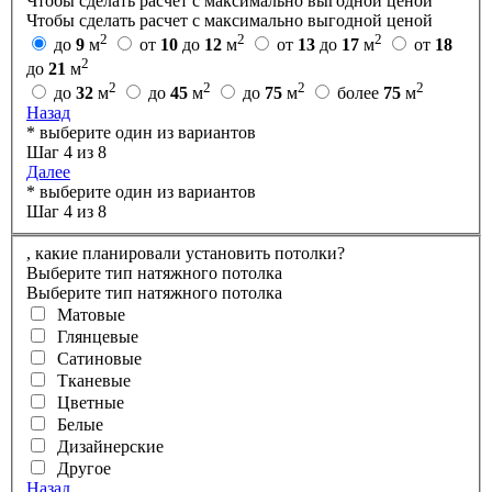
Чтобы сделать расчет с максимально выгодной ценой
Чтобы сделать расчет с максимально выгодной ценой
2
2
2
до
9
м
от
10
до
12
м
от
13
до
17
м
от
18
2
до
21
м
2
2
2
2
до
32
м
до
45
м
до
75
м
более
75
м
Назад
* выберите один из вариантов
Шаг 4 из 8
Далее
* выберите один из вариантов
Шаг 4 из 8
,
какие планировали установить потолки?
Выберите тип натяжного потолка
Выберите тип натяжного потолка
Матовые
Глянцевые
Сатиновые
Тканевые
Цветные
Белые
Дизайнерские
Другое
Назад