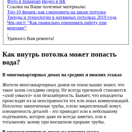
Фото в Instagram
Видео в ВК
Ссылки на Ваши полезные материалы:
Топ-10 фишек: как сэкономить на заказе потолка
Тренды и технологии в натяжных потолках 2019 года
Чек-лист: “Как правильно принимать работу при
монтаже”
,
Удачного Вам ремонта!
Как внутрь потолка может попасть
вода?
В многоквартирных домах на средних и нижних этажах
Жители многоквартирных домов не понаслышке знают, что
такое залив соседями сверху. Не всегда причиной становится
«злой умысел» или безалаберность. Бывает, что инциденты
происходят из-за неисправности тех или иных коммуникаций.
Неплотно завинченные трубы, плохо закрепленный хомут,
изношенность деталей - это приводит или к небольшому
подтеканию, которое даже не всегда заметно, или к
тотальному заливу при внезапном прорыве трубы.
В многоквартирных домах на верхнем этаже