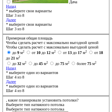
Дача
Назад
* выберите свои варианты
Шаг 3 из 8
Далее
* выберите свои варианты
Шаг 3 из 8
Примерная общая площадь
Чтобы сделать расчет с максимально выгодной ценой
Чтобы сделать расчет с максимально выгодной ценой
2
2
2
до
9
м
от
10
до
12
м
от
13
до
17
м
от
18
2
до
21
м
2
2
2
2
до
32
м
до
45
м
до
75
м
более
75
м
Назад
* выберите один из вариантов
Шаг 4 из 8
Далее
* выберите один из вариантов
Шаг 4 из 8
,
какие планировали установить потолки?
Выберите тип натяжного потолка
Выберите тип натяжного потолка